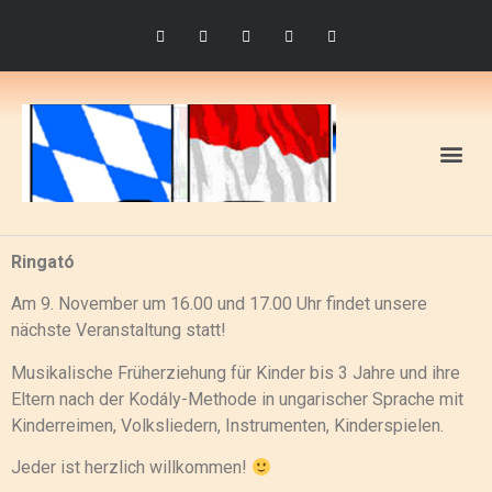
Rólunk: a Bajor és a Német Református Egyház gyülekezete
Közösségi nap: gyerekeknek, felnőtteknek, mindenkinek! :)
Ringató
Am 9. November um 16.00 und 17.00 Uhr findet unsere
nächste Veranstaltung statt!
Musikalische Früherziehung für Kinder bis 3 Jahre und ihre
Eltern nach der Kodály-Methode in ungarischer Sprache mit
Kinderreimen, Volksliedern, Instrumenten, Kinderspielen.
Jeder ist herzlich willkommen!